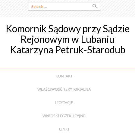
Search
for:
Komornik Sądowy przy Sądzie
Rejonowym w Lubaniu
Katarzyna Petruk-Starodub
SKIP
KONTAKT
TO
CONTENT
WŁAŚCIWOŚĆ TERYTORIALNA
LICYTACJE
WNIOSKI EGZEKUCYJNE
LINKI