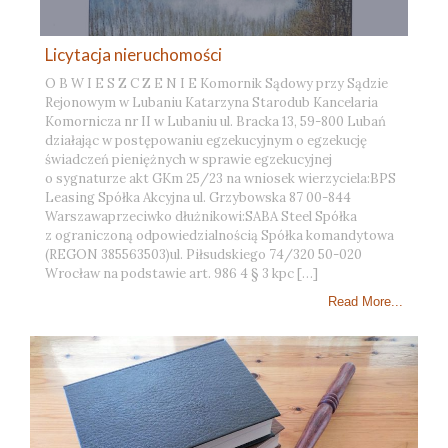
Licytacja nieruchomości
O B W I E S Z C Z E N I E Komornik Sądowy przy Sądzie
Rejonowym w Lubaniu Katarzyna Starodub Kancelaria
Komornicza nr II w Lubaniu ul. Bracka 13, 59-800 Lubań
działając w postępowaniu egzekucyjnym o egzekucję
świadczeń pieniężnych w sprawie egzekucyjnej
o sygnaturze akt GKm 25/23 na wniosek wierzyciela:BPS
Leasing Spółka Akcyjna ul. Grzybowska 87 00-844
Warszawaprzeciwko dłużnikowi:SABA Steel Spółka
z ograniczoną odpowiedzialnością Spółka komandytowa
(REGON 385563503)ul. Piłsudskiego 74/320 50-020
Wrocław na podstawie art. 986 4 § 3 kpc […]
Read More...