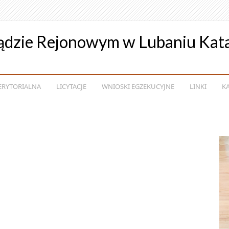
ądzie Rejonowym w Lubaniu Kat
ERYTORIALNA
LICYTACJE
WNIOSKI EGZEKUCYJNE
LINKI
K