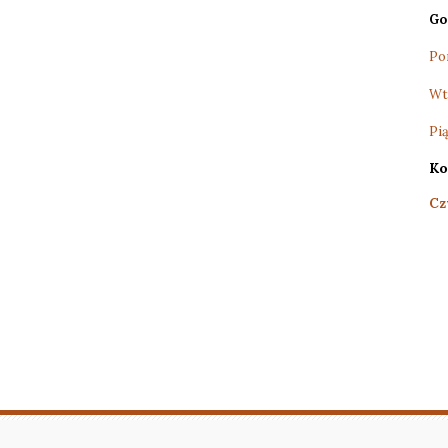
Go
Pon
Wt
Pią
Ko
Cz