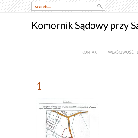
Search
for:
Komornik Sądowy przy S
SKIP
KONTAKT
WŁAŚCIWOŚĆ T
TO
CONTENT
1