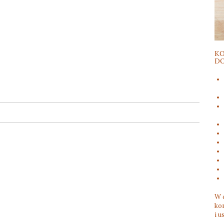
KO
DO
W 
kom
i u