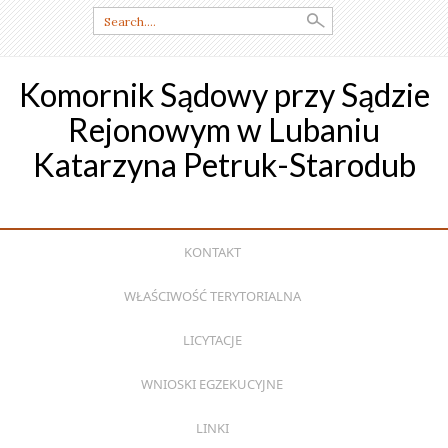
Search
for:
Komornik Sądowy przy Sądzie
Rejonowym w Lubaniu
Katarzyna Petruk-Starodub
SKIP
KONTAKT
TO
CONTENT
WŁAŚCIWOŚĆ TERYTORIALNA
LICYTACJE
WNIOSKI EGZEKUCYJNE
LINKI