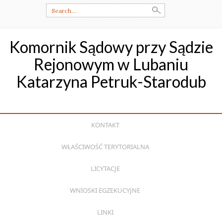
Search
for:
Komornik Sądowy przy Sądzie
Rejonowym w Lubaniu
Katarzyna Petruk-Starodub
SKIP
KONTAKT
TO
CONTENT
WŁAŚCIWOŚĆ TERYTORIALNA
LICYTACJE
WNIOSKI EGZEKUCYJNE
LINKI