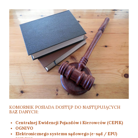
KOMORNIK POSIADA DOSTĘP DO NASTĘPUJĄCYCH
BAZ DANYCH:
Centralnej Ewidencji Pojazdów i Kierowców (CEPIK)
OGNIVO
Elektronicznego systemu sądowego (e-sąd / EPU)