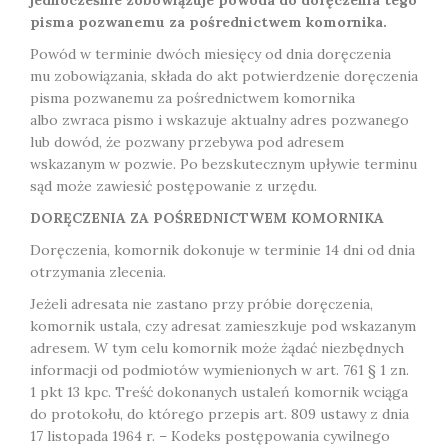
jednocześnie zobowiązuje powoda do doręczenia tego
pisma pozwanemu za pośrednictwem komornika.
Powód w terminie dwóch miesięcy od dnia doręczenia
mu zobowiązania, składa do akt potwierdzenie doręczenia
pisma pozwanemu za pośrednictwem komornika
albo zwraca pismo i wskazuje aktualny adres pozwanego
lub dowód, że pozwany przebywa pod adresem
wskazanym w pozwie. Po bezskutecznym upływie terminu
sąd może zawiesić postępowanie z urzędu.
DORĘCZENIA ZA POŚREDNICTWEM KOMORNIKA
Doręczenia, komornik dokonuje w terminie 14 dni od dnia
otrzymania zlecenia.
Jeżeli adresata nie zastano przy próbie doręczenia,
komornik ustala, czy adresat zamieszkuje pod wskazanym
adresem. W tym celu komornik może żądać niezbędnych
informacji od podmiotów wymienionych w art. 761 § 1 zn.
1 pkt 13 kpc. Treść dokonanych ustaleń komornik wciąga
do protokołu, do którego przepis art. 809 ustawy z dnia
17 listopada 1964 r. – Kodeks postępowania cywilnego