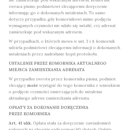
nie zamieszkuje pod wskazanym adresem, komornik
zwraca pismo podmiotowi zlecającemu doręczenie
informując go o dokonanych ustaleniach. To samo
dotyczy przypadku, gdy komornikowi mimo podjęcia
wymaganych czynności nie udało się ustalić, czy adresat
zamieszkuje pod wskazanym adresem.
W przypadkach, o których mowa w ust. 3 i 4, komornik
udziela podmiotowi zlecającemu informacji o dokonanych
ustaleniach przez nadesłanie kopii protokołu.
USTALENIE PRZEZ KOMORNIKA AKTUALNEGO
MIEJSCA ZAMIESZKANIA ADRESATA
W przypadku zwrotu przez komornika pisma, podmiot
zlecający
może
wystąpić do tego komornika z wnioskiem
o podjęcie czynności zmierzających do ustalenia
aktualnego adresu zamieszkania adresata.
OPŁATY ZA DOKONANIE DORĘCZENIA
PRZEZ KOMORNIKA
Art. 41 ukk.
Opłata stała za doręczenie zawiadomień
sądowych na zlecenie sądu wynosi 60 złotych. Opłatę