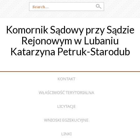
Search
for:
Komornik Sądowy przy Sądzie
Rejonowym w Lubaniu
Katarzyna Petruk-Starodub
SKIP
KONTAKT
TO
CONTENT
WŁAŚCIWOŚĆ TERYTORIALNA
LICYTACJE
WNIOSKI EGZEKUCYJNE
LINKI