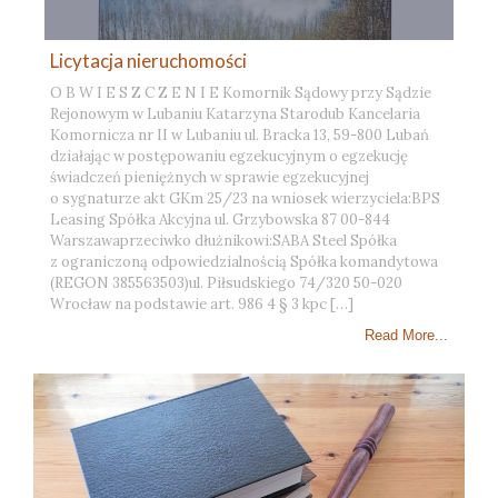
Licytacja nieruchomości
O B W I E S Z C Z E N I E Komornik Sądowy przy Sądzie
Rejonowym w Lubaniu Katarzyna Starodub Kancelaria
Komornicza nr II w Lubaniu ul. Bracka 13, 59-800 Lubań
działając w postępowaniu egzekucyjnym o egzekucję
świadczeń pieniężnych w sprawie egzekucyjnej
o sygnaturze akt GKm 25/23 na wniosek wierzyciela:BPS
Leasing Spółka Akcyjna ul. Grzybowska 87 00-844
Warszawaprzeciwko dłużnikowi:SABA Steel Spółka
z ograniczoną odpowiedzialnością Spółka komandytowa
(REGON 385563503)ul. Piłsudskiego 74/320 50-020
Wrocław na podstawie art. 986 4 § 3 kpc […]
Read More...