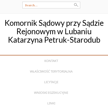
Search
for:
Komornik Sądowy przy Sądzie
Rejonowym w Lubaniu
Katarzyna Petruk-Starodub
SKIP
KONTAKT
TO
CONTENT
WŁAŚCIWOŚĆ TERYTORIALNA
LICYTACJE
WNIOSKI EGZEKUCYJNE
LINKI